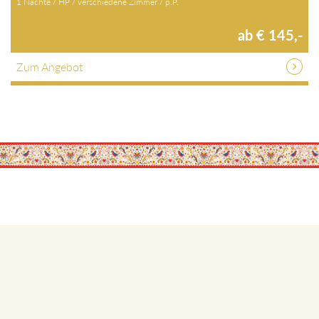
1 Nächte / HP / verschiedene Zimmer / p.P.
ab € 145,-
Zum Angebot