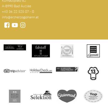
Kurhausplatz 62
A-8990 Bad Aussee
+43 36 22 525 07 - 0
info@erzherzogjohann.at