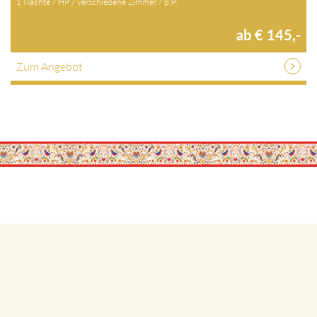
1 Nächte / HP / verschiedene Zimmer / p.P.
ab € 145,-
Zum Angebot