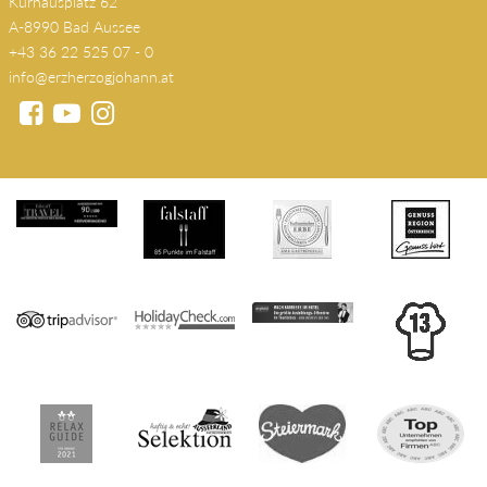
Kurhausplatz 62
A-8990 Bad Aussee
+43 36 22 525 07 - 0
info@erzherzogjohann.at