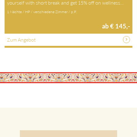
yourself with short break and get 15% off on wellness…
1 Nächte / HP / verschiedene Zimmer / p.P.
ab € 145,-
Zum Angebot