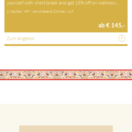
yourself with short break and get 15% off on wellness…
1 Nächte / HP / verschiedene Zimmer / p.P.
ab € 145,-
Zum Angebot