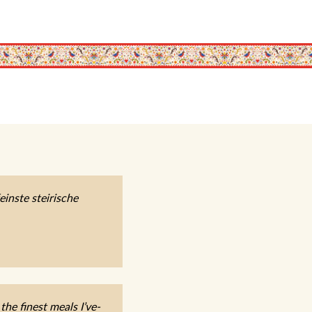
einste steirische
the finest meals I’ve-