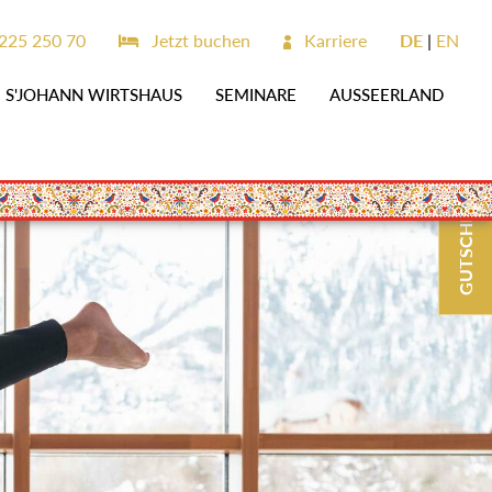
25 250 70
Jetzt buchen
Karriere
DE
EN
S'JOHANN WIRTSHAUS
SEMINARE
AUSSEERLAND
GUTSCHEINE