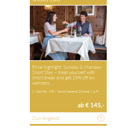
Price highlight: Sunday & Monday
Short Stay – treat yourself with
short break and get 15% off on
wellness…
1 Nächte / HP / verschiedene Zimmer / p.P.
ab € 145,-
Zum Angebot