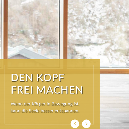
ÜBER DEN
DÄCHERN DER
KURSTADT
Schöner als im SKY SPA kann es im
Wolkenbett auch nicht sein, denn bei
so viel Himmel wird das Herz ganz
leicht und die Seele weit.
Zurück
Weiter