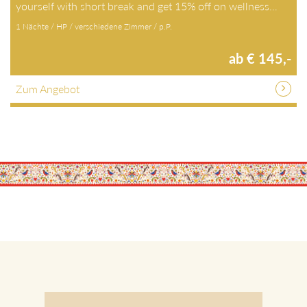
yourself with short break and get 15% off on wellness…
1 Nächte / HP / verschiedene Zimmer / p.P.
ab € 145,-
Zum Angebot