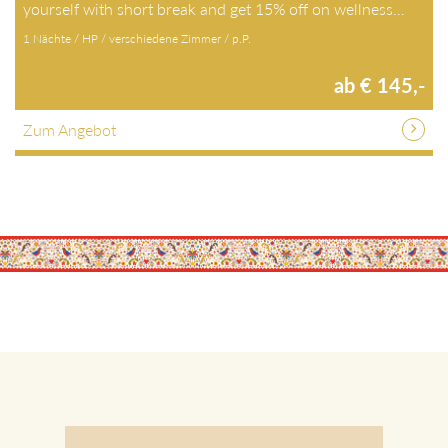
Price highlight: Sunday & Monday Short Stay – treat
yourself with short break and get 15% off on wellness…
1 Nächte / HP / verschiedene Zimmer / p.P.
ab € 145,-
Zum Angebot