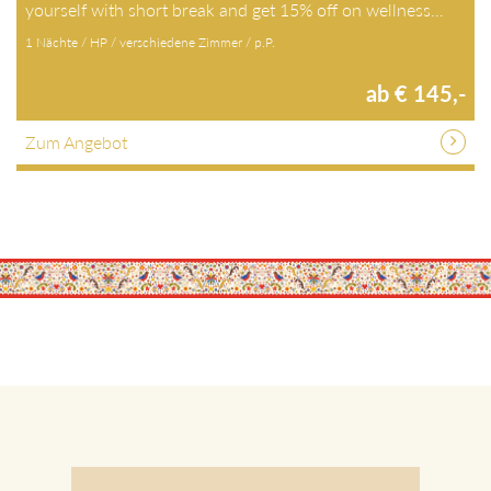
yourself with short break and get 15% off on wellness…
1 Nächte / HP / verschiedene Zimmer / p.P.
ab € 145,-
Zum Angebot