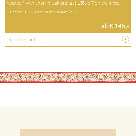
Price highlight: Sunday & Monday Short Stay – treat
yourself with short break and get 15% off on wellness…
1 Nächte / HP / verschiedene Zimmer / p.P.
ab € 145,-
Zum Angebot