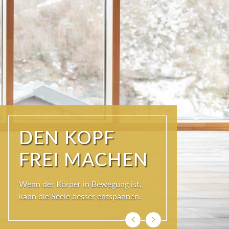
ÜBER DEN
DÄCHERN DER
KURSTADT
Schöner als im SKY SPA kann es im
Wolkenbett auch nicht sein, denn bei
so viel Himmel wird das Herz ganz
leicht und die Seele weit.
Zurück
Weiter