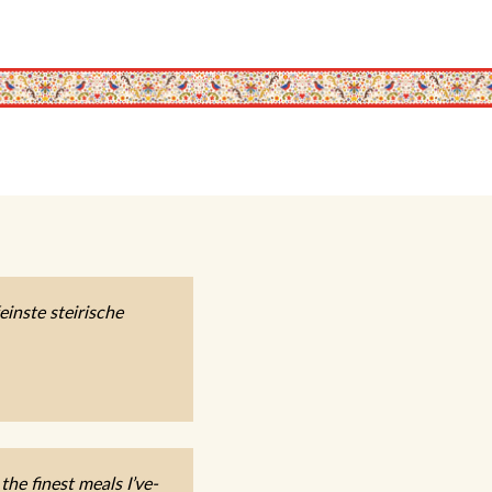
inste steirische
he finest meals I’ve-