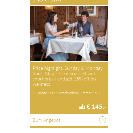
Price highlight: Sunday & Monday
Short Stay – treat yourself with
short break and get 15% off on
wellness…
1 Nächte / HP / verschiedene Zimmer / p.P.
ab € 145,-
Zum Angebot