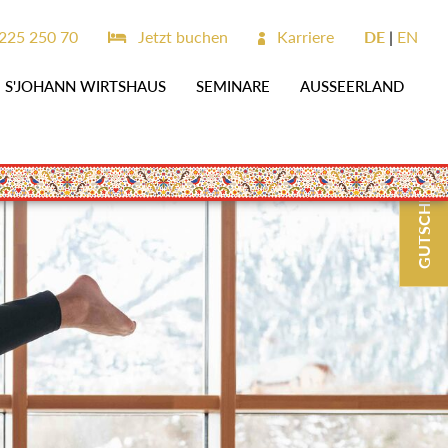
225 250 70
Jetzt buchen
Karriere
DE
EN
S'JOHANN WIRTSHAUS
SEMINARE
AUSSEERLAND
GUTSCHEINE