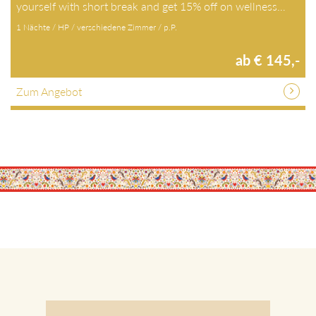
yourself with short break and get 15% off on wellness…
1 Nächte / HP / verschiedene Zimmer / p.P.
ab € 145,-
Zum Angebot