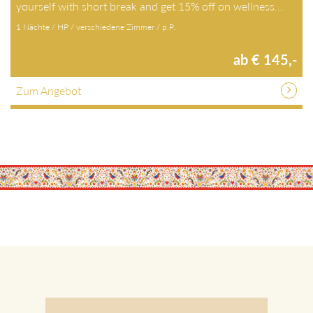
yourself with short break and get 15% off on wellness…
1 Nächte / HP / verschiedene Zimmer / p.P.
ab € 145,-
Zum Angebot