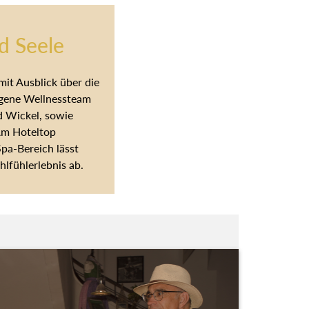
d Seele
it Ausblick über die
igene Wellnessteam
d Wickel, sowie
Am Hoteltop
Spa-Bereich lässt
lfühlerlebnis ab.