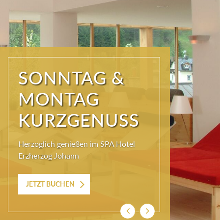
SONNTAG &
MONTAG
KURZGENUSS
Herzoglich genießen im SPA Hotel
Erzherzog Johann
JETZT BUCHEN
Zurück
Weiter