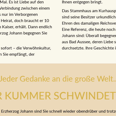
al. Es ist Liebe auf den
Ihnen entgegen bringt.
e Verbindung zwischen einem
Das Stammhaus am Kurhausplat
ls nur im Verborgenen
sind seine Besitzer urkundlic
 Heirat, doch braucht er 10
Ehren des damaligen Reichsve
m Kaiser, erhält. Dann endlich
Eine Referenz, die heute noch
erzog Johann begegnen Sie
Johann sind: Überall begegne
aus Bad Aussee, deren Liebe 
 sofort – die Verwöhnkultur,
durchsetzte. Ihre Geschichte i
an Sie empfängt, der
Jeder Gedanke an die große Welt.
R KUMMER SCHWINDET 
 Erzherzog Johann sind Sie schnell wieder obendrüber und tro