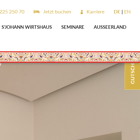
225 250 70
Jetzt buchen
Karriere
DE
EN
S'JOHANN WIRTSHAUS
SEMINARE
AUSSEERLAND
GUTSCHEINE