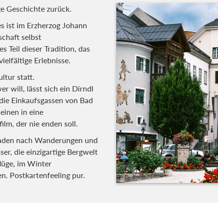
ige Geschichte zurück.
s ist im Erzherzog Johann
chaft selbst
 Teil dieser Tradition, das
ielfältige Erlebnisse.
ltur statt.
r will, lässt sich ein Dirndl
 die Einkaufsgassen von Bad
 einen in eine
lm, der nie enden soll.
es laden nach Wanderungen
re Wasser, die einzigartige
Ausflüge, im Winter
n. Postkartenfeeling pur.