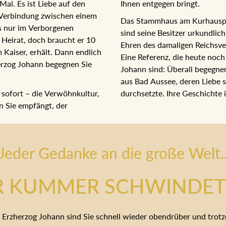
Mal. Es ist Liebe auf den
Ihnen entgegen bringt.
ne Verbindung zwischen einem
Das Stammhaus am Kurhauspla
ls nur im Verborgenen
sind seine Besitzer urkundlic
 Heirat, doch braucht er 10
zu Ehren des damaligen Rei
em Kaiser, erhält. Dann
getauft. Eine Referenz, die h
tel Erzherzog Johann
Erzherzog Johann sind: Über
Postmeisterstochter aus Bad
 sofort – die Verwöhnkultur,
und Staatsräson durchsetzte. 
an Sie empfängt, der
auch Sie.
Jeder Gedanke an die große Welt.
R KUMMER SCHWINDET 
 Erzherzog Johann sind Sie schnell wieder obendrüber und tro