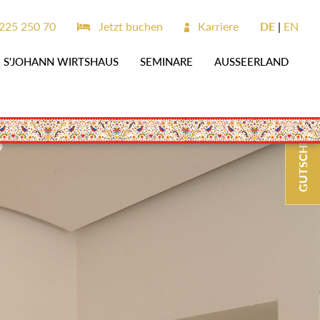
25 250 70
Jetzt buchen
Karriere
DE
EN
S'JOHANN WIRTSHAUS
SEMINARE
AUSSEERLAND
GUTSCHEINE