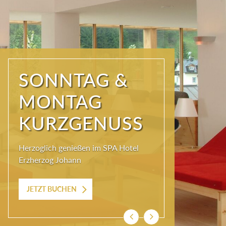
SONNTAG &
MONTAG
KURZGENUSS
Herzoglich genießen im SPA Hotel
Erzherzog Johann
JETZT BUCHEN
Zurück
Weiter