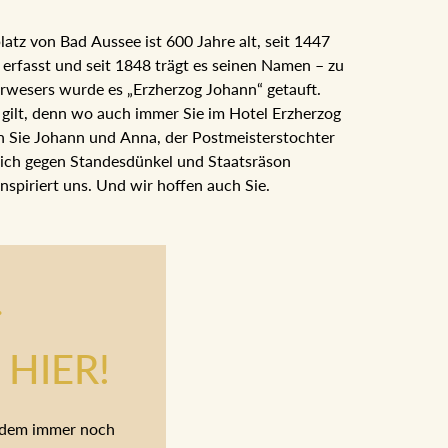
tz von Bad Aussee ist 600 Jahre alt, seit 1447
h erfasst und seit 1848 trägt es seinen Namen –
chsverwesers wurde es „Erzherzog Johann“
eute noch gilt, denn wo auch immer Sie im Hotel
all begegnen Sie Johann und Anna, der
 Aussee, deren Liebe sich gegen Standesdünkel
Ihre Geschichte inspiriert uns. Und wir hoffen
.
HIER!
tzdem immer noch