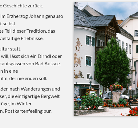
ge Geschichte zurück.
t im Erzherzog Johann genauso
t selbst
 Teil dieser Tradition, das
ielfältige Erlebnisse.
ltur statt.
ill, lässt sich ein Dirndl oder
nkaufsgassen von Bad Aussee.
n in eine
lm, der nie enden soll.
laden nach Wanderungen und
er, die einzigartige Bergwelt
üge, im Winter
n. Postkartenfeeling pur.