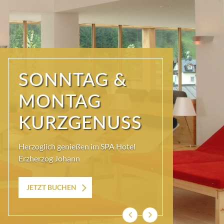
SONNTAG &
MONTAG
KURZGENUSS
Herzoglich genießen im SPA Hotel
Erzherzog Johann
JETZT BUCHEN
Zurück
Weiter