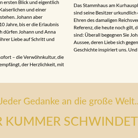
n ersten Blick und eigentlich
Das Stammhaus am Kurhausplatz
aiserlichen und einer
sind seine Besitzer urkundlich
estehen. Johann aber
Ehren des damaligen Reichsver
0 Jahre, bis er die Erlaubnis
Referenz, die heute noch gilt
ich dürfen Johann und Anna
sind: Überall begegnen Sie Jo
hrer Liebe auf Schritt und
Aussee, deren Liebe sich gege
Geschichte inspiriert uns. Und 
sofort – die Verwöhnkultur, die
 empfängt, der Herzlichkeit, mit
Jeder Gedanke an die große Welt.
R KUMMER SCHWINDET 