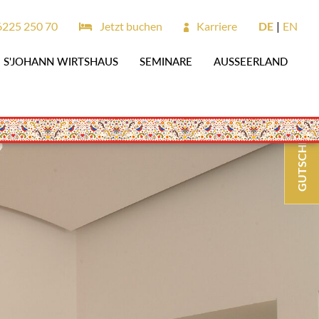
6225 250 70
Jetzt buchen
Karriere
DE
EN
S'JOHANN WIRTSHAUS
SEMINARE
AUSSEERLAND
GUTSCHEINE