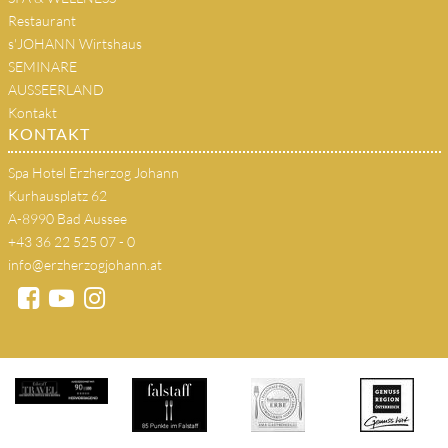
Restaurant
s'JOHANN Wirtshaus
SEMINARE
AUSSEERLAND
Kontakt
KONTAKT
Spa Hotel Erzherzog Johann
Kurhausplatz 62
A-8990 Bad Aussee
+43 36 22 525 07 - 0
info@erzherzogjohann.at