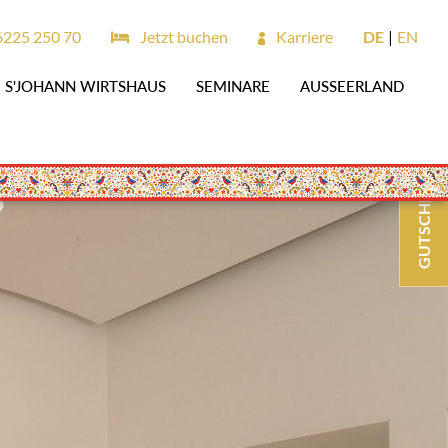
6225 250 70
Jetzt buchen
Karriere
DE
EN
S'JOHANN WIRTSHAUS
SEMINARE
AUSSEERLAND
GUTSCHEINE