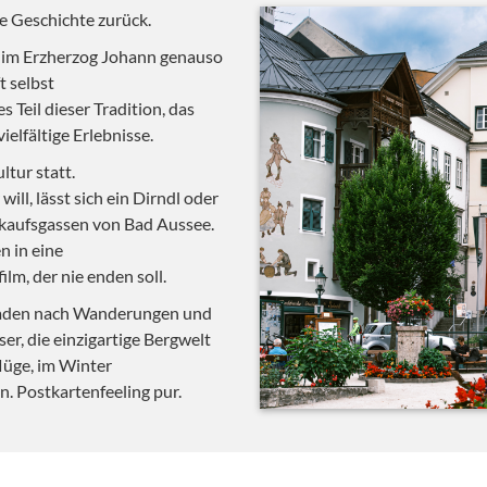
ge Geschichte zurück.
t im Erzherzog Johann genauso
t selbst
 Teil dieser Tradition, das
ielfältige Erlebnisse.
ltur statt.
ill, lässt sich ein Dirndl oder
nkaufsgassen von Bad Aussee.
n in eine
lm, der nie enden soll.
laden nach Wanderungen und
er, die einzigartige Bergwelt
üge, im Winter
n. Postkartenfeeling pur.