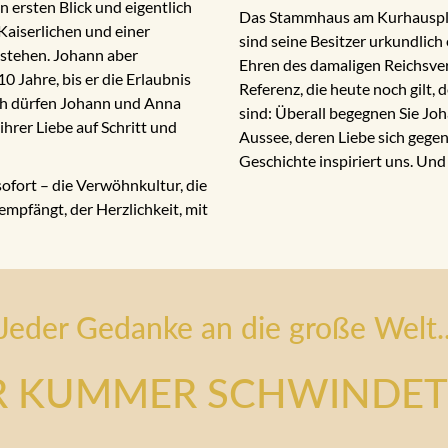
n ersten Blick und eigentlich
Das Stammhaus am Kurhausplatz
aiserlichen und einer
sind seine Besitzer urkundlich
estehen. Johann aber
Ehren des damaligen Reichsver
0 Jahre, bis er die Erlaubnis
Referenz, die heute noch gilt
ich dürfen Johann und Anna
sind: Überall begegnen Sie Jo
hrer Liebe auf Schritt und
Aussee, deren Liebe sich gege
Geschichte inspiriert uns. Und 
sofort – die Verwöhnkultur, die
 empfängt, der Herzlichkeit, mit
Jeder Gedanke an die große Welt.
R KUMMER SCHWINDET 