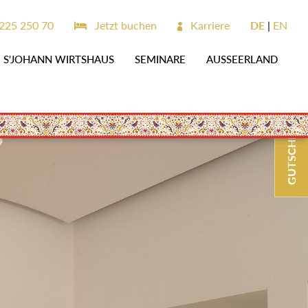
225 250 70
Jetzt buchen
Karriere
DE
EN
S'JOHANN WIRTSHAUS
SEMINARE
AUSSEERLAND
GUTSCHEINE