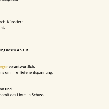
Koch-Künstlern
hnt.
ungslosen Ablauf.
orger
verantwortlich.
eams um Ihre Tiefenentspannung.
ann und
somit das Hotel in Schuss.