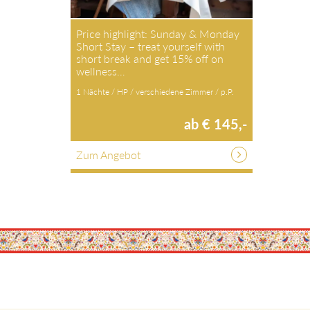
Price highlight: Sunday & Monday
Short Stay – treat yourself with
short break and get 15% off on
wellness…
1 Nächte / HP / verschiedene Zimmer / p.P.
ab € 145,-
Zum Angebot