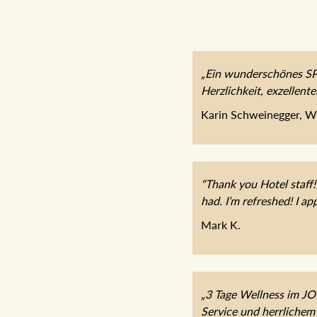
„Ein wunderschönes SPA
Herzlichkeit, exzellent
Karin Schweinegger, W
“Thank you Hotel staff!
had. I’m refreshed! I app
Mark K.
„3 Tage Wellness im J
Service und herrlichem