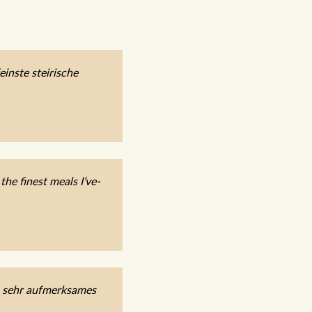
inste steirische
he finest meals I’ve-
, sehr aufmerksames