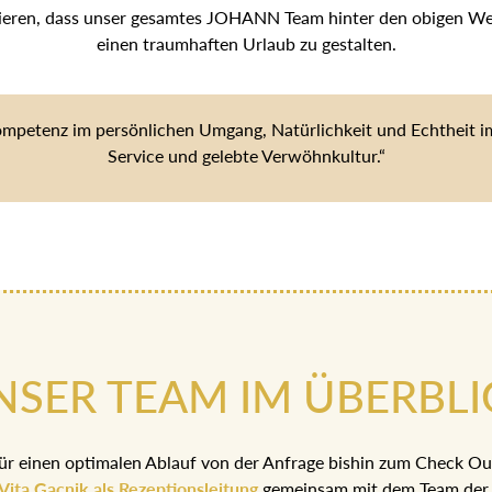
tieren, dass unser gesamtes JOHANN Team hinter den obigen Wert
einen traumhaften Urlaub zu gestalten.
ompetenz im persönlichen Umgang, Natürlichkeit und Echtheit im 
Service und gelebte Verwöhnkultur.“
NSER TEAM IM ÜBERBLI
ür einen optimalen Ablauf von der Anfrage bishin zum Check Ou
Vita Gacnik als Rezeptionsleitung
gemeinsam mit dem Team der 