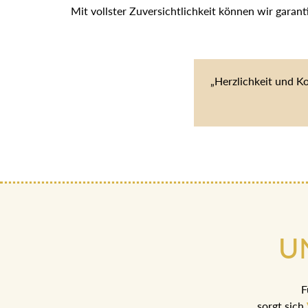
Mit vollster Zuversichtlichkeit können wir garan
„Herzlichkeit und K
U
F
sorgt sich