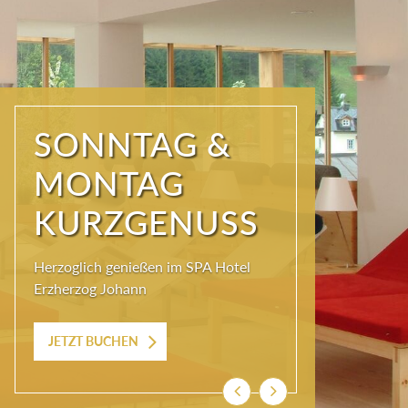
SONNTAG &
MONTAG
KURZGENUSS
Herzoglich genießen im SPA Hotel
Erzherzog Johann
JETZT BUCHEN
Zurück
Weiter