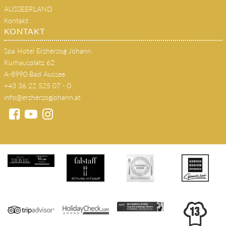
AUSSEERLAND
Kontakt
KONTAKT
Spa Hotel Erzherzog Johann
Kurhausplatz 62
A-8990 Bad Aussee
+43 36 22 525 07 - 0
info@erzherzogjohann.at