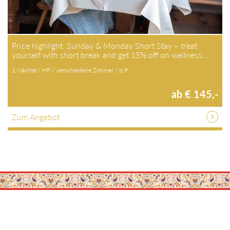
Price highlight: Sunday & Monday Short Stay – treat
yourself with short break and get 15% off on wellness…
1 Nächte / HP / verschiedene Zimmer / p.P.
ab € 145,-
Zum Angebot