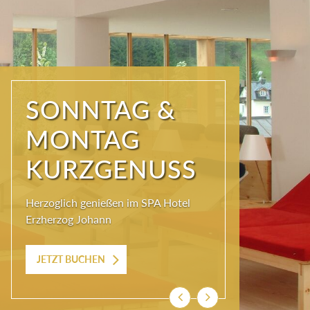
SONNTAG &
MONTAG
KURZGENUSS
Herzoglich genießen im SPA Hotel
Erzherzog Johann
JETZT BUCHEN
Zurück
Weiter