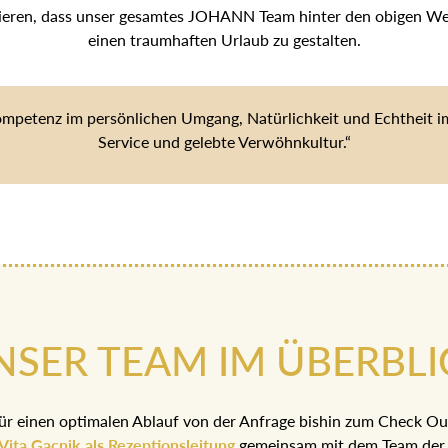
tieren, dass unser gesamtes JOHANN Team hinter den obigen Wert
einen traumhaften Urlaub zu gestalten.
ompetenz im persönlichen Umgang, Natürlichkeit und Echtheit im 
Service und gelebte Verwöhnkultur.“
NSER TEAM IM ÜBERBLI
ür einen optimalen Ablauf von der Anfrage bishin zum Check Ou
Vita Gacnik als Rezeptionsleitung
gemeinsam mit dem Team der 