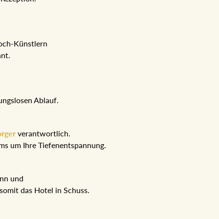
Koch-Künstlern
hnt.
ungslosen Ablauf.
orger
verantwortlich.
eams um Ihre Tiefenentspannung.
ann und
somit das Hotel in Schuss.