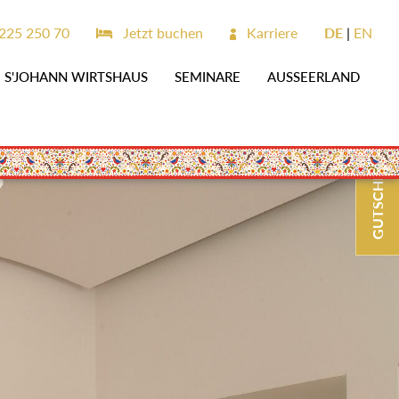
225 250 70
Jetzt buchen
Karriere
DE
EN
S'JOHANN WIRTSHAUS
SEMINARE
AUSSEERLAND
GUTSCHEINE