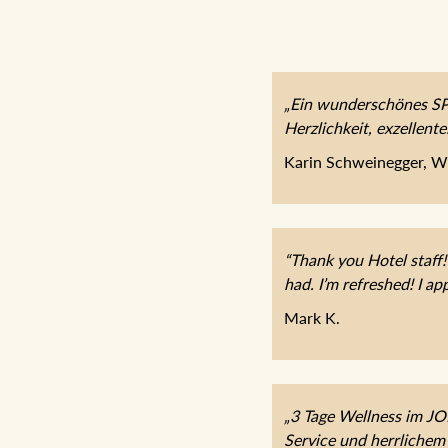
„Ein wunderschönes SPA
Herzlichkeit, exzellent
Karin Schweinegger, W
“Thank you Hotel staff!
had. I’m refreshed! I app
Mark K.
„3 Tage Wellness im J
Service und herrlichem