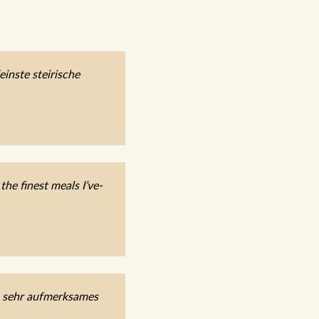
inste steirische
he finest meals I’ve-
, sehr aufmerksames