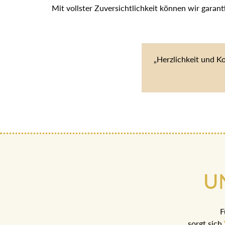
Mit vollster Zuversichtlichkeit können wir garan
„Herzlichkeit und K
U
F
sorgt sich