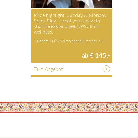
Price highlight: Sunday & Monday
Short Stay – treat yourself with
short break and get 15% off on
wellness…
1 Nächte / HP / verschiedene Zimmer / p.P.
ab € 145,-
Zum Angebot