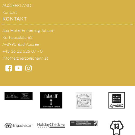
AUSSEERLAND
Kontakt
KONTAKT
Spa Hotel Erzherzog Johann
Kurhausplatz 62
A-8990 Bad Aussee
+43 36 22 525 07 - 0
info@erzherzogjohann.at