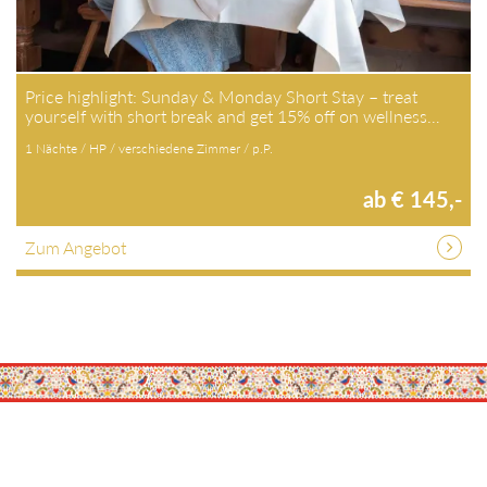
Price highlight: Sunday & Monday Short Stay – treat
yourself with short break and get 15% off on wellness…
1 Nächte / HP / verschiedene Zimmer / p.P.
ab € 145,-
Zum Angebot