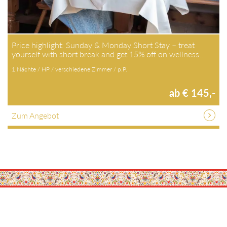
Price highlight: Sunday & Monday Short Stay – treat
yourself with short break and get 15% off on wellness…
1 Nächte / HP / verschiedene Zimmer / p.P.
ab € 145,-
Zum Angebot