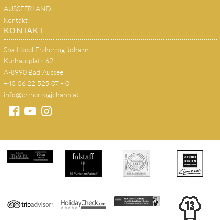
AUSSEERLAND
Kontakt
KONTAKT
Spa Hotel Erzherzog Johann
Kurhausplatz 62
A-8990 Bad Aussee
+43 36 22 525 07 - 0
info@erzherzogjohann.at