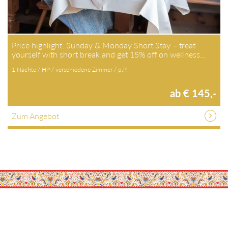
Price highlight: Sunday & Monday Short Stay – treat
yourself with short break and get 15% off on wellness…
1 Nächte / HP / verschiedene Zimmer / p.P.
ab € 145,-
Zum Angebot