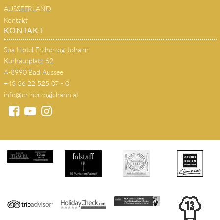
AUSSEERLAND
Kontakt
KONTAKT
Spa Hotel Erzherzog Johann
Kurhausplatz 62
A-8990 Bad Aussee
+43 36 22 525 07 - 0
info@erzherzogjohann.at