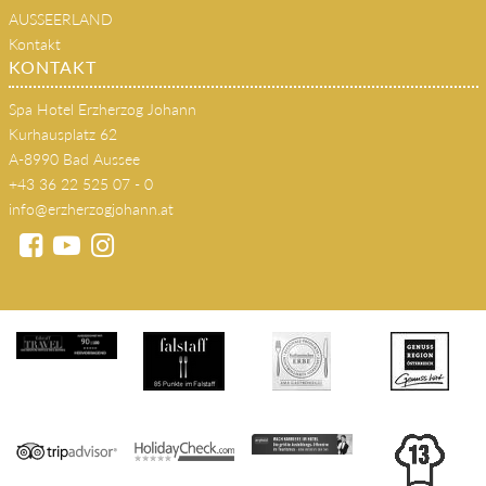
AUSSEERLAND
Kontakt
KONTAKT
Spa Hotel Erzherzog Johann
Kurhausplatz 62
A-8990 Bad Aussee
+43 36 22 525 07 - 0
info@erzherzogjohann.at