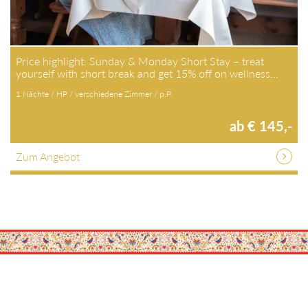
Price highlight: Sunday & Monday Short Stay – treat
yourself with short break and get 15% off on wellness…
1 Nächte / HP / verschiedene Zimmer / p.P.
ab € 145,-
Zum Angebot