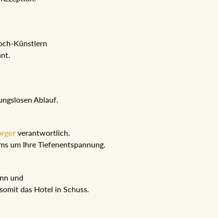
Koch-Künstlern
hnt.
ungslosen Ablauf.
orger
verantwortlich.
eams um Ihre Tiefenentspannung.
ann und
somit das Hotel in Schuss.