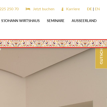
225 250 70
Jetzt buchen
Karriere
DE
EN
S'JOHANN WIRTSHAUS
SEMINARE
AUSSEERLAND
GUTSCHEINE