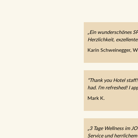
„Ein wunderschönes SPA
Herzlichkeit, exzellent
Karin Schweinegger, W
“Thank you Hotel staff!
had. I’m refreshed! I app
Mark K.
„3 Tage Wellness im J
Service und herrlichem