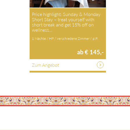
Price highlight: Sunday & Monday
Short Stay – treat yourself with
short break and get 15% off on
wellness…
1 Nächte / HP / verschiedene Zimmer / p.P.
ab € 145,-
Zum Angebot