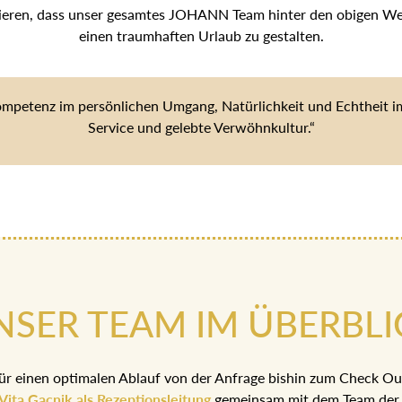
tieren, dass unser gesamtes JOHANN Team hinter den obigen Wert
einen traumhaften Urlaub zu gestalten.
ompetenz im persönlichen Umgang, Natürlichkeit und Echtheit im 
Service und gelebte Verwöhnkultur.“
NSER TEAM IM ÜBERBLI
ür einen optimalen Ablauf von der Anfrage bishin zum Check Ou
Vita Gacnik als Rezeptionsleitung
gemeinsam mit dem Team der 