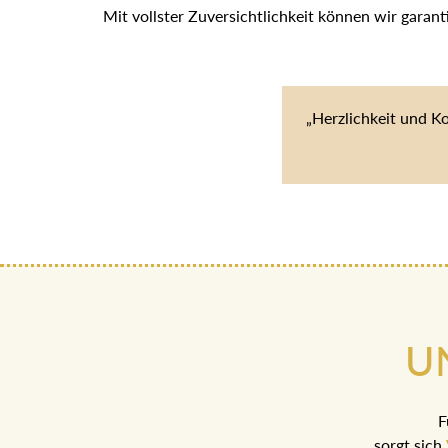
Mit vollster Zuversichtlichkeit können wir garan
„Herzlichkeit und K
U
F
sorgt sich