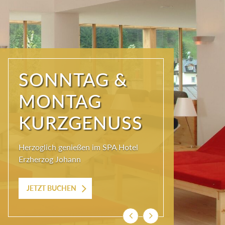
SONNTAG &
MONTAG
KURZGENUSS
Herzoglich genießen im SPA Hotel
Erzherzog Johann
JETZT BUCHEN
Zurück
Weiter