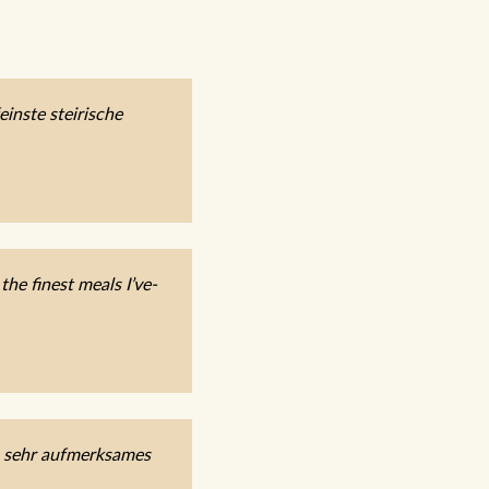
inste steirische
he finest meals I’ve-
, sehr aufmerksames