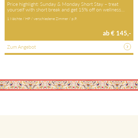
Price highlight: Sunday & Monday Short Stay – treat
yourself with short break and get 15% off on wellness…
1 Nächte / HP / verschiedene Zimmer / p.P.
ab € 145,-
Zum Angebot