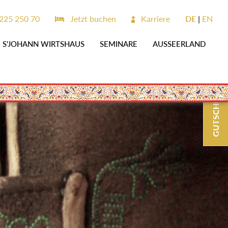
225 250 70
Jetzt buchen
Karriere
DE
EN
S'JOHANN WIRTSHAUS
SEMINARE
AUSSEERLAND
GUTSCHEINE