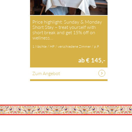
Price highlight: Sunday & Monday
Short Stay – treat yourself with
short break and get 15% off on
wellness…
1 Nächte / HP / verschiedene Zimmer / p.P.
ab € 145,-
Zum Angebot