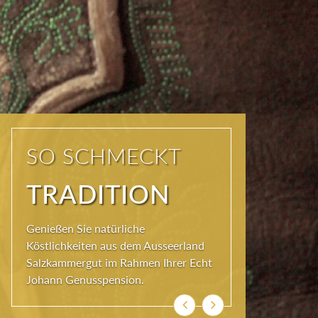
KOSTEN SIE DAS
AUSSEERLAND
Die JOHANN Küche im Hotel
Erzherzog Johann bietet täglich
Hochgenuss: Gourmet-Menüs, einen
Mittagstisch und Gaumenfreude à-la-
carte: stets herzhaft zubereitet mit
Köstlichkeiten aus dem Ausseerland.
Zurück
Weiter