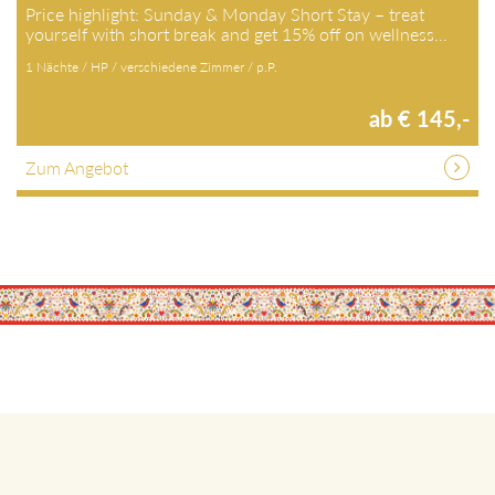
Price highlight: Sunday & Monday Short Stay – treat
yourself with short break and get 15% off on wellness…
1 Nächte / HP / verschiedene Zimmer / p.P.
ab € 145,-
Zum Angebot