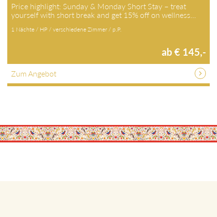
Price highlight: Sunday & Monday Short Stay – treat
yourself with short break and get 15% off on wellness…
1 Nächte / HP / verschiedene Zimmer / p.P.
ab € 145,-
Zum Angebot