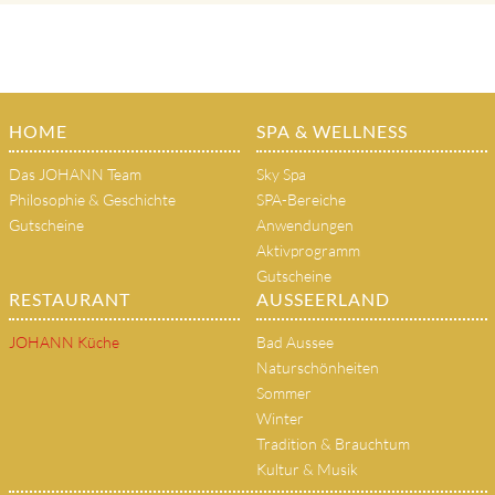
HOME
SPA & WELLNESS
Das JOHANN Team
Sky Spa
Philosophie & Geschichte
SPA-Bereiche
Gutscheine
Anwendungen
Aktivprogramm
Gutscheine
RESTAURANT
AUSSEERLAND
JOHANN Küche
Bad Aussee
Naturschönheiten
Sommer
Winter
Tradition & Brauchtum
Kultur & Musik