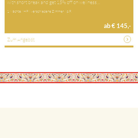
with short break and get 15% off on wellness…
1 Nächte / HP / verschiedene Zimmer / p.P.
ab € 145,-
Zum Angebot