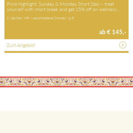
Price highlight: Sunday & Monday Short Stay – treat
yourself with short break and get 15% off on wellness…
1 Nächte / HP / verschiedene Zimmer / p.P.
ab € 145,-
Zum Angebot