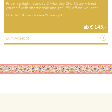
Price highlight: Sunday & Monday Short Stay – treat
yourself with short break and get 15% off on wellness…
1 Nächte / HP / verschiedene Zimmer / p.P.
ab € 145,-
Zum Angebot