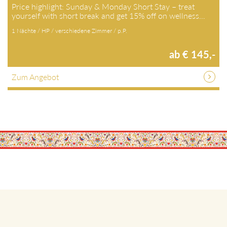
Price highlight: Sunday & Monday Short Stay – treat
yourself with short break and get 15% off on wellness…
1 Nächte / HP / verschiedene Zimmer / p.P.
ab € 145,-
Zum Angebot