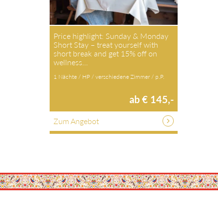
Price highlight: Sunday & Monday
Short Stay – treat yourself with
short break and get 15% off on
wellness…
1 Nächte / HP / verschiedene Zimmer / p.P.
ab € 145,-
Zum Angebot