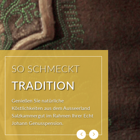
KOSTEN SIE DAS
AUSSEERLAND
Die JOHANN Küche im Hotel
Erzherzog Johann bietet täglich
Hochgenuss: Gourmet-Menüs, einen
Mittagstisch und Gaumenfreude à-la-
carte: stets herzhaft zubereitet mit
Köstlichkeiten aus dem Ausseerland.
Zurück
Weiter