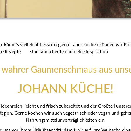
r könnt’s vielleicht besser regieren, aber kochen können wir P
ttert. Ihre Rezepte sind auch heute noch eine Inspiration.
n wahrer Gaumenschmaus aus unse
JOHANN KÜCHE!
ideenreich, leicht und frisch zubereitet und der Großteil unse
egion. Gerne kochen wir auch vegetarisch oder vegan und geh
Nahrungsmittelunverträglichkeiten ein.
ie uns vor Ihrem Urlaubsantritt, damit wir auf Ihre Wünsche ei