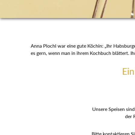
Anna Plochl war eine gute Köchin: „Ihr Habsburge
glaubt es gern, wenn man in ihrem Kochbuch blä
Ei
Unsere Speisen sind 
der R
Bitte kontaktieren S