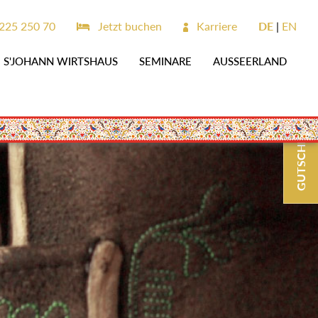
25 250 70
Jetzt buchen
Karriere
DE
EN
S'JOHANN WIRTSHAUS
SEMINARE
AUSSEERLAND
GUTSCHEINE