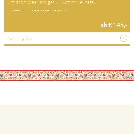
with short break and get 15% off on wellness…
1 Nächte / HP / verschiedene Zimmer / p.P.
ab € 145,-
Zum Angebot