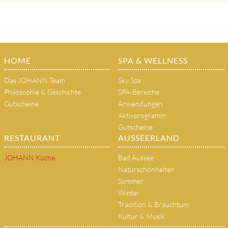
HOME
SPA & WELLNESS
Das JOHANN Team
Sky Spa
Philosophie & Geschichte
SPA-Bereiche
Gutscheine
Anwendungen
Aktivprogramm
Gutscheine
RESTAURANT
AUSSEERLAND
JOHANN Küche
Bad Aussee
Naturschönheiten
Sommer
Winter
Tradition & Brauchtum
Kultur & Musik