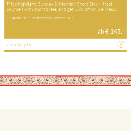
Price highlight: Sunday & Monday Short Stay – treat
yourself with short break and get 15% off on wellness…
1 Nächte / HP / verschiedene Zimmer / p.P.
ab € 145,-
Zum Angebot