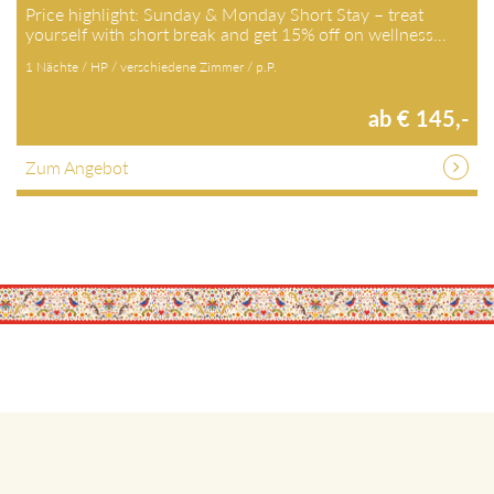
Price highlight: Sunday & Monday Short Stay – treat
yourself with short break and get 15% off on wellness…
1 Nächte / HP / verschiedene Zimmer / p.P.
ab € 145,-
Zum Angebot