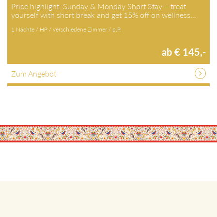
Price highlight: Sunday & Monday Short Stay – treat
yourself with short break and get 15% off on wellness…
1 Nächte / HP / verschiedene Zimmer / p.P.
ab € 145,-
Zum Angebot