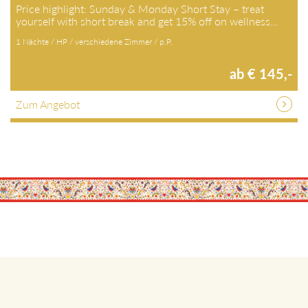
Price highlight: Sunday & Monday Short Stay – treat
yourself with short break and get 15% off on wellness…
1 Nächte / HP / verschiedene Zimmer / p.P.
ab € 145,-
Zum Angebot