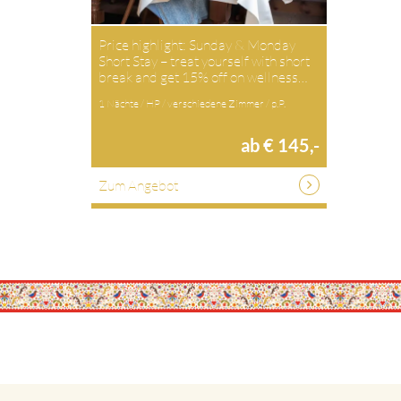
Price highlight: Sunday & Monday
Short Stay – treat yourself with short
break and get 15% off on wellness…
1 Nächte / HP / verschiedene Zimmer / p.P.
ab € 145,-
Zum Angebot