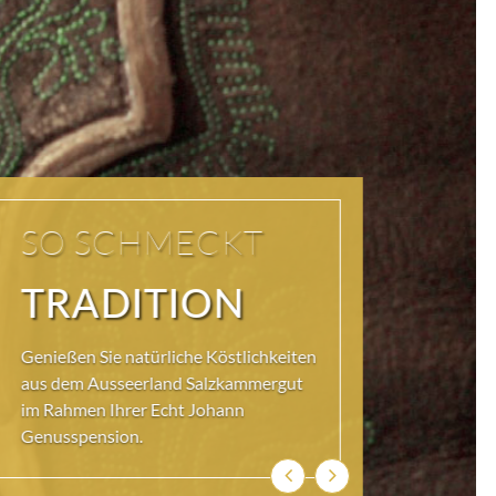
KOSTEN SIE DAS
AUSSEERLAND
Die JOHANN Küche im Hotel
Erzherzog Johann bietet täglich
Hochgenuss: Gourmet-Menüs, einen
Mittagstisch und Gaumenfreude à-la-
carte: stets herzhaft zubereitet mit
Köstlichkeiten aus dem Ausseerland.
Zurück
Weiter