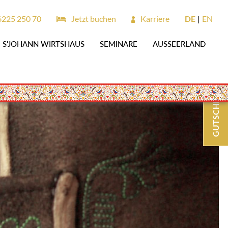
6225 250 70
Jetzt buchen
Karriere
DE
EN
S'JOHANN WIRTSHAUS
SEMINARE
AUSSEERLAND
GUTSCHEINE