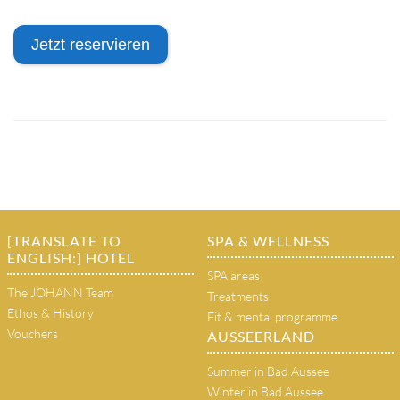
Jetzt reservieren
[TRANSLATE TO
SPA & WELLNESS
ENGLISH:] HOTEL
SPA areas
The JOHANN Team
Treatments
Ethos & History
Fit & mental programme
Vouchers
AUSSEERLAND
Summer in Bad Aussee
Winter in Bad Aussee