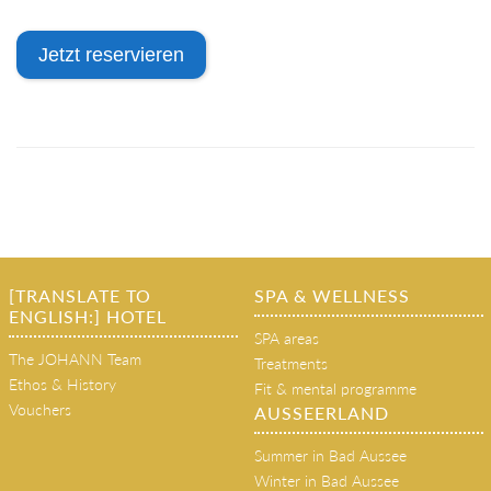
Jetzt reservieren
[TRANSLATE TO
SPA & WELLNESS
ENGLISH:] HOTEL
SPA areas
The JOHANN Team
Treatments
Ethos & History
Fit & mental programme
Vouchers
AUSSEERLAND
Summer in Bad Aussee
Winter in Bad Aussee