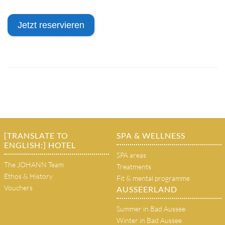
Jetzt reservieren
[TRANSLATE TO
SPA & WELLNESS
ENGLISH:] HOTEL
SPA areas
The JOHANN Team
Treatments
Ethos & History
Fit & mental programme
Vouchers
AUSSEERLAND
Summer in Bad Aussee
Winter in Bad Aussee