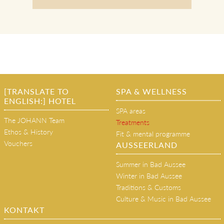
[TRANSLATE TO
SPA & WELLNESS
ENGLISH:] HOTEL
SPA areas
The JOHANN Team
Treatments
Ethos & History
Fit & mental programme
Vouchers
AUSSEERLAND
Summer in Bad Aussee
Winter in Bad Aussee
Traditions & Customs
Culture & Music in Bad Aussee
KONTAKT