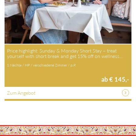
Price highlight: Sunday & Monday Short Stay – treat
yourself with short break and get 15% off on wellness…
1 Nächte / HP / verschiedene Zimmer / p.P.
ab € 145,-
Zum Angebot