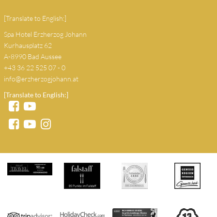
[Translate to English:]
Spa Hotel Erzherzog Johann
Kurhausplatz 62
A-8990 Bad Aussee
+43 36 22 525 07 - 0
info@erzherzogjohann.at
[Translate to English:]