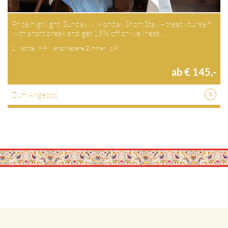
Price highlight: Sunday & Monday Short Stay – treat yourself
with short break and get 15% off on wellness…
1 Nächte / HP / verschiedene Zimmer / p.P.
ab € 145,-
Zum Angebot