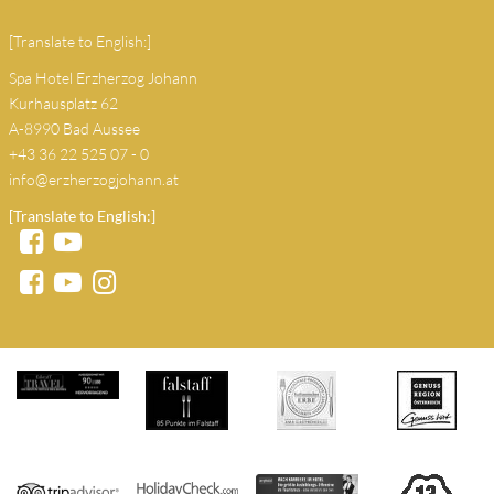
[Translate to English:]
Spa Hotel Erzherzog Johann
Kurhausplatz 62
A-8990 Bad Aussee
+43 36 22 525 07 - 0
info@erzherzogjohann.at
[Translate to English:]