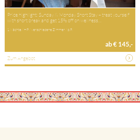
Price highlight: Sunday & Monday Short Stay – treat yourself
with short break and get 15% off on wellness…
1 Nächte / HP / verschiedene Zimmer / p.P.
ab € 145,-
Zum Angebot