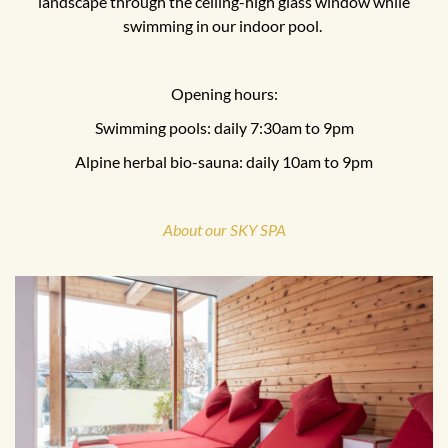
landscape through the ceiling-high glass window while
swimming in our indoor pool.
Opening hours:
Swimming pools: daily 7:30am to 9pm
Alpine herbal bio-sauna: daily 10am to 9pm
About our SKY SPA