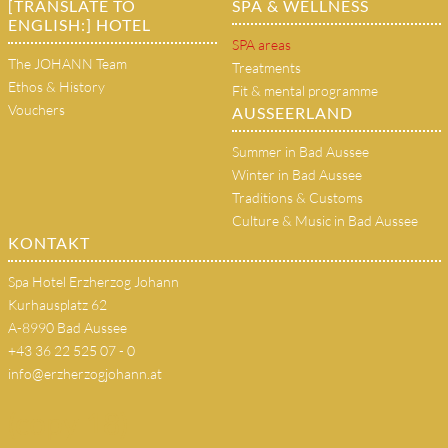
[TRANSLATE TO
SPA & WELLNESS
ENGLISH:] HOTEL
SPA areas
The JOHANN Team
Treatments
Ethos & History
Fit & mental programme
Vouchers
AUSSEERLAND
Summer in Bad Aussee
Winter in Bad Aussee
Traditions & Customs
Culture & Music in Bad Aussee
KONTAKT
Spa Hotel Erzherzog Johann
Kurhausplatz 62
A-8990 Bad Aussee
+43 36 22 525 07 - 0
info@erzherzogjohann.at
(copy 18)