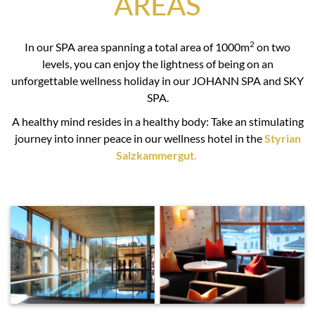
AREAS
2
In our SPA area spanning a total area of 1000m
on two
levels, you can enjoy the lightness of being on an
unforgettable wellness holiday in our JOHANN SPA and SKY
SPA.
A healthy mind resides in a healthy body: Take an stimulating
journey into inner peace in our wellness hotel in the
Styrian
Salzkammergut.