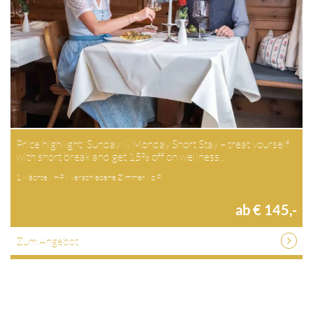
Price highlight: Sunday & Monday Short Stay – treat yourself
with short break and get 15% off on wellness…
1 Nächte / HP / verschiedene Zimmer / p.P.
ab € 145,-
Zum Angebot