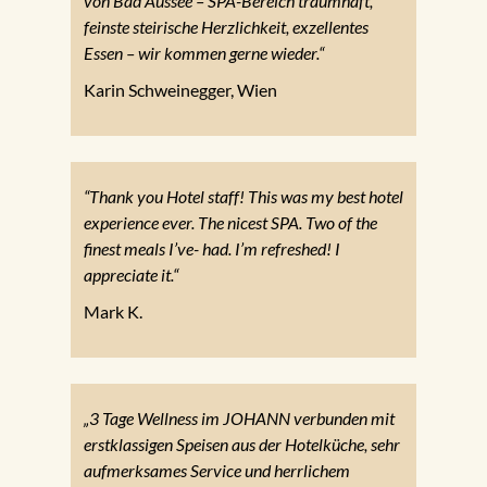
von Bad Aussee – SPA-Bereich traumhaft,
feinste steirische Herzlichkeit, exzellentes
Essen – wir kommen gerne wieder.“
Karin Schweinegger, Wien
“Thank you Hotel staff! This was my best hotel
experience ever. The nicest SPA. Two of the
finest meals I’ve- had. I’m refreshed! I
appreciate it.“
Mark K.
„3 Tage Wellness im JOHANN verbunden mit
erstklassigen Speisen aus der Hotelküche, sehr
aufmerksames Service und herrlichem