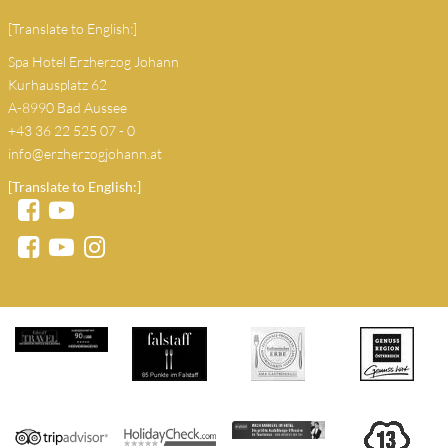
[Translate to English:]
Spa Hotel Erzherzog Johann
Kurhausplatz 62
A-8990 Bad Aussee
+43 36 22 525 07 - 0
info@erzherzogjohann.at
[Translate to English:]