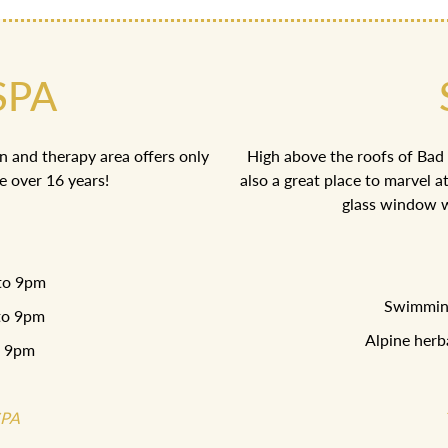
SPA
on and therapy area offers only
High above the roofs of Bad A
e over 16 years!
also a great place to marvel 
glass window w
 to 9pm
Swimming
 to 9pm
Alpine herb
o 9pm
SPA