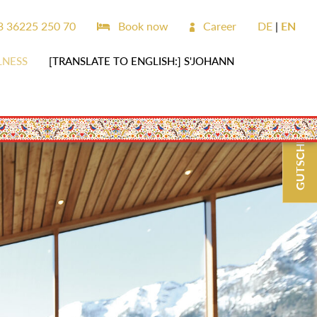
 36225 250 70
Book now
Career
DE
EN
LNESS
[TRANSLATE TO ENGLISH:] S'JOHANN
GUTSCHEINE