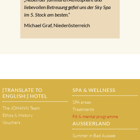
liebevollen Betreuung gefiel uns der Sky Spa
im 5. Stock am besten.“
Michael Graf, Niederösterreich
[TRANSLATE TO
SPA & WELLNESS
ENGLISH:] HOTEL
SPA areas
The JOHANN Team
Treatments
Ethos & History
Fit & mental programme
Vouchers
AUSSEERLAND
Summer in Bad Aussee