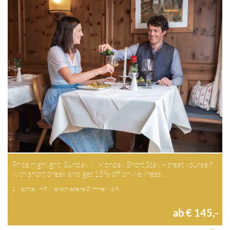
Price highlight: Sunday & Monday Short Stay – treat yourself
with short break and get 15% off on wellness…
1 Nächte / HP / verschiedene Zimmer / p.P.
ab € 145,-