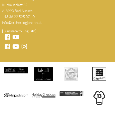
Kurhausplatz 62
A-8990 Bad Aussee
+43 36 22 525 07 - 0
info@erzherzogjohann.at
[Translate to English:]