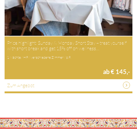
Price highlight: Sunday & Monday Short Stay – treat yourself
with short break and get 15% off on wellness…
1 Nächte / HP / verschiedene Zimmer / p.P.
ab € 145,-
Zum Angebot